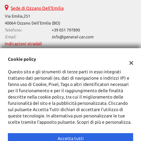
Sede di Ozzano Dell'Emilia
Via Emilia,251
40064 Ozzano Dell'Emilia (BO)
Telefono:
+39 051 797890
Email:
info@general-car.com
Indicazioni stradali
Cookie policy
Dati fiscali:
Questo sito e gli strumenti di terze parti in esso integrati
General Car Srl
trattano dati personali (es. dati di navigazione o indirizzi IP) e
Via Emilia,251, Ozzano Dell'Emilia (BO)
fanno uso di Cookie, Pixel, Tags o altri identificatori necessari
C.F/P.IVA:
02162701201
per il funzionamento e per il raggiungimento delle finalità
Registro delle imprese:
BO
descritte nella cookie policy, tra cui il miglioramento delle
funzionalità del sito e la pubblicità personalizzata. Cliccando
sul pulsante Accetta Tutti dichiari di accettare l'utilizzo di
queste tecnologie. In alternativa puoi personalizzare le tue
scelte tramite l'apposito pulsante. Scopri di più e personalizza.
Accetta tutti