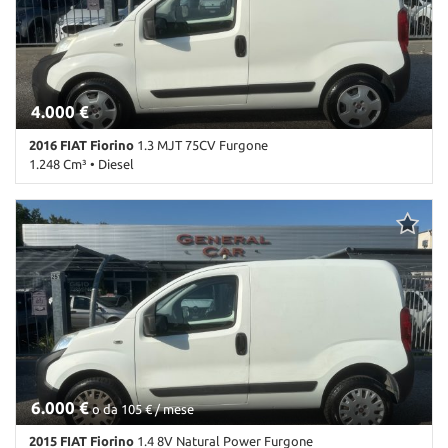
Servosterzo • USB • Vivavoce • Volante multifunzione
4.000 €
2016 FIAT Fiorino
1.3 MJT 75CV Furgone
1.248 Cm³ • Diesel
170.000 Km • Cambio Manuale (5) • Bianco pastello • 4 Porte • ABS
• Airbag • Airbag Passeggero • Alzacristalli elettrici • Autoradio •
Bluetooth • Cerchioni in acciaio • Chiusura centralizzata
telecomandata • Climatizzatore • Controllo trazione • ESP •
Fendinebbia • Filtro antiparticolato • Immobilizzatore elettronico •
Portapacchi • Porta scorrevole • Sensori di parcheggio posteriori •
Servosterzo • Touch screen
6.000 €
o da 105 € / mese
2015 FIAT Fiorino
1.4 8V Natural Power Furgone