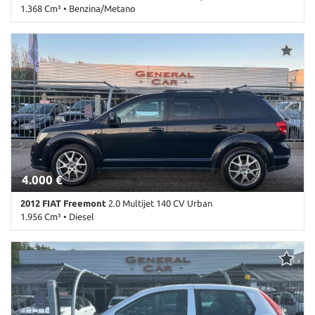
1.368 Cm³ • Benzina/Metano
115.000 Km • Cambio Manuale (5) • Bianco pastello • 4 Porte • ABS
• Airbag • Airbag Passeggero • Alzacristalli elettrici • Autoradio •
Bracciolo • Cerchioni in acciaio • Chiusura centralizzata
telecomandata • Climatizzatore • Controllo trazione • ESP •
Immobilizzatore elettronico • Porta scorrevole • Servosterzo •
Specchietti laterali elettrici
4.000 €
2012 FIAT Freemont
2.0 Multijet 140 CV Urban
1.956 Cm³ • Diesel
397.000 Km • Cambio Manuale (6) • Nero metallizzato • 5 Porte •
ABS • Airbag • Airbag laterali • Airbag Passeggero • Airbag testa •
Alzacristalli elettrici • Autoradio • Bluetooth • Boardcomputer •
Bracciolo • Cerchi in lega • Chiusura centralizzata senza chiave •
Chiusura centralizzata telecomandata • Climatizzatore automatico,
2 zone • Controllo trazione • Controllo vocale • Cruise Control •