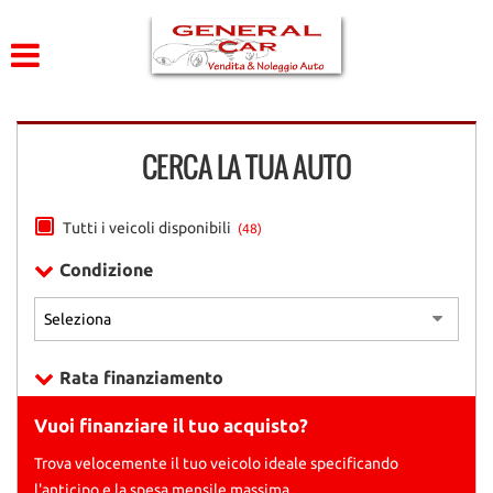
HOME
Le
tue
preferenze
CHI SIAMO
di
consenso
CERCA LA TUA AUTO
LISTA VEICOLI
Il
seguente
pannello
ACQUISTIAMO USATO
Tutti i veicoli disponibili
(48)
ti
consente
Condizione
di
DICONO DI NOI
esprimere
le
tue
CONTATTI
preferenze
Rata finanziamento
di
consenso
Vuoi finanziare il tuo acquisto?
alle
tecnologie
Trova velocemente il tuo veicolo ideale specificando
di
l'anticipo e la spesa mensile massima