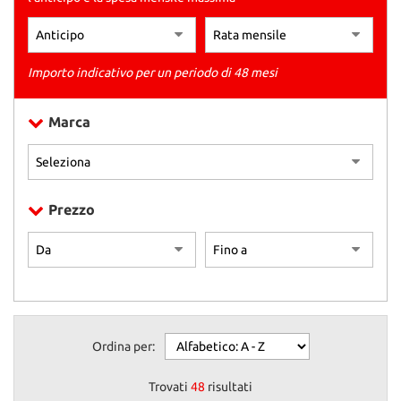
tracciamento
che
adottiamo
per
Importo indicativo per un periodo di 48 mesi
offrire
le
funzionalità
Marca
e
svolgere
le
attività
di
Prezzo
seguito
descritte.
Per
ottenere
maggiori
informazioni
sull'utilità
e
Ordina per:
sul
funzionamento
Trovati
48
risultati
di