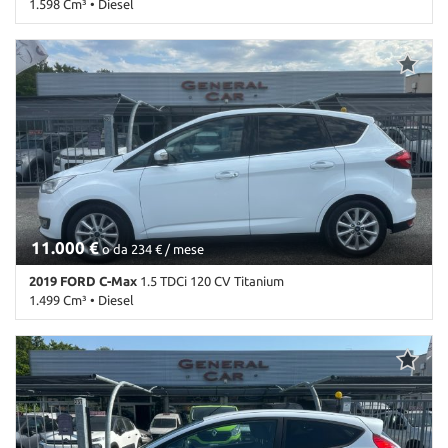
1.598 Cm³ • Diesel
228.000 Km • Cambio Manuale (6) • Nero metallizzato • 5 Porte •
ABS • Airbag • Airbag laterali • Airbag Passeggero • Alzacristalli
elettrici • Autoradio • Bluetooth • Boardcomputer • Bracciolo •
Cerchi in lega • Chiusura centralizzata telecomandata •
Climatizzatore • Controllo automatico clima • Controllo vocale •
Cruise Control • Fendinebbia • Filtro antiparticolato •
Immobilizzatore elettronico • Isofix • Luci diurne LED • Sedile
posteriore sdoppiato • Sensori di parcheggio posteriori •
Servosterzo • Specchietti laterali elettrici • Start/Stop Automatico
• Touch screen • USB • Vivavoce • Volante in pelle • Volante
multifunzione
11.000 €
o da 234 € / mese
2019 FORD C-Max
1.5 TDCi 120 CV Titanium
1.499 Cm³ • Diesel
82.000 Km • Cambio Manuale (6) • Bianco pastello • 5 Porte • ABS •
Airbag • Airbag laterali • Airbag Passeggero • Airbag testa •
Alzacristalli elettrici • Autoradio • Bluetooth • Boardcomputer •
Bracciolo • Cerchi in lega • Chiusura centralizzata telecomandata •
Climatizzatore automatico, 2 zone • Controllo trazione • Controllo
vocale • Cruise Control • ESP • Fendinebbia • Filtro antiparticolato