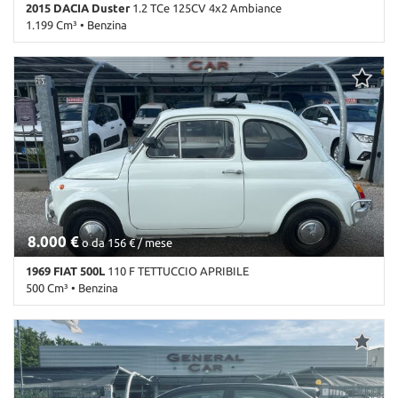
2015 DACIA Duster
1.2 TCe 125CV 4x2 Ambiance
1.199 Cm³ • Benzina
85.000 Km • Cambio Manuale (6) • Bianco pastello • 5 Porte • ABS •
Airbag • Airbag Passeggero • Alzacristalli elettrici • Autoradio •
Bluetooth • Cerchioni in acciaio • Chiusura centralizzata
telecomandata • Climatizzatore • Controllo trazione • ESP •
Fendinebbia • Immobilizzatore elettronico • Isofix • Portapacchi •
Sedile posteriore sdoppiato • Servosterzo • Specchietti laterali
elettrici • Vivavoce
8.000 €
o da 156 € / mese
1969 FIAT 500L
110 F TETTUCCIO APRIBILE
500 Cm³ • Benzina
16.800 Km • Cambio Manuale (4) • Bianco pastello • 2 Porte • Tetto
apribile