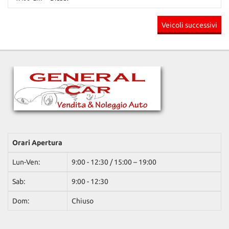
193.000 Km • Cambio Manuale (6) • Bianco pastello • 3 Porte • ABS
Veicoli successivi
• Airbag • Airbag Passeggero • Alzacristalli elettrici • Autoradio •
Bluetooth • Boardcomputer • Cerchioni in acciaio • Chiusura
centralizzata telecomandata • Climatizzatore • Controllo trazione •
Controllo vocale • ESP • Fendinebbia • Filtro antiparticolato •
Immobilizzatore elettronico • Luci diurne • Monitoraggio pressione
pneumatici • Sensori di parcheggio posteriori • Servosterzo •
Specchietti laterali elettrici • Start/Stop Automatico • Touch screen
• USB • Vetri oscurati • Vivavoce • Volante multifunzione
Orari Apertura
Lun-Ven:
9:00 - 12:30 / 15:00 – 19:00
Sab:
9:00 - 12:30
Dom:
Chiuso