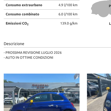
tta
Consumo extraurbano
4.9 l/100 km
ti
P
Consumo combinato
6.0 l/100 km
Emissioni CO
139.0 g/km
L
2
mpre
Cookie necessari
litato
Cookie delle preferenze
Descrizione
Cookie per il miglioramento dell'esperienza utente
- PROSSIMA REVISIONE LUGLIO 2026
- AUTO IN OTTIME CONDIZIONI
Cookie analitici
Cookie di marketing