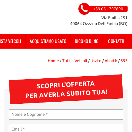
+39 051 797890
Via Emilia,251
40064 Ozzano Dell'Emilia (BO)
ISTA VEICOLI
ACQUISTIAMO USATO
DICONO DI NOI
CONTATTI
Home
/
Tutti I Veicoli
/
Usato
/
Abarth
/
595
SCOPRI L'OFFERTA
PER AVERLA SUBITO TUA!