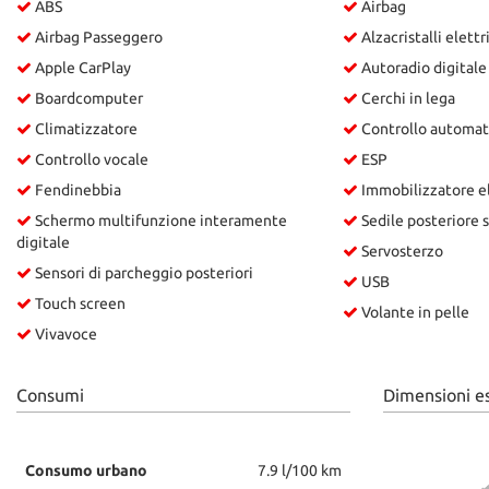
ABS
Airbag
questi
Airbag Passeggero
Alzacristalli elettr
strumenti
di
Apple CarPlay
Autoradio digitale
tracciamento
Boardcomputer
Cerchi in lega
si
Climatizzatore
Controllo automat
rimanda
alla
Controllo vocale
ESP
cookie
Fendinebbia
Immobilizzatore e
policy.
Puoi
Schermo multifunzione interamente
Sedile posteriore 
rivedere
digitale
Servosterzo
e
Sensori di parcheggio posteriori
USB
modificare
Touch screen
le
Volante in pelle
tue
Vivavoce
scelte
in
qualsiasi
Consumi
Dimensioni e
momento.
Consumo urbano
7.9 l/100 km