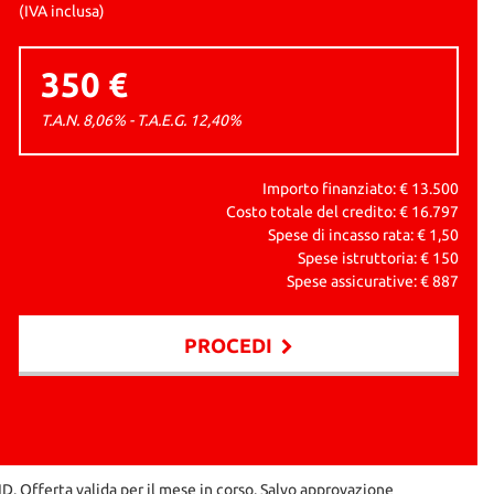
(IVA inclusa)
350 €
T.A.N. 8,06% - T.A.E.G.
12,40
%
Importo finanziato: €
13.500
Costo totale del credito: €
16.797
Spese di incasso rata: €
1,50
Spese istruttoria: €
150
Spese assicurative: €
887
PROCEDI
RID. Offerta valida per il mese in corso. Salvo approvazione