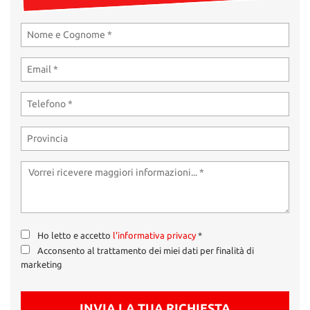
tta
ti
mpre
Cookie necessari
litato
Cookie delle preferenze
Cookie per il miglioramento dell'esperienza utente
Cookie analitici
Cookie di marketing
Ho letto e accetto
l'informativa privacy
*
Leggi
Acconsento al trattamento dei miei dati per finalità di
la
marketing
cookie
policy
INVIA LA TUA RICHIESTA