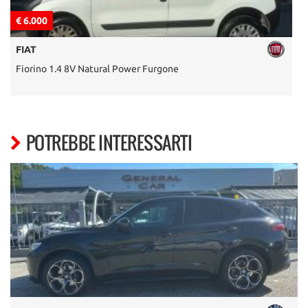
€ 6.000
€
FIAT
Fiorino 1.4 8V Natural Power Furgone
M
POTREBBE INTERESSARTI