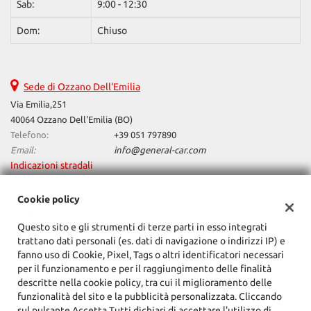
Sab:
9:00 - 12:30
Dom:
Chiuso
Sede di Ozzano Dell'Emilia
Via Emilia,251
40064 Ozzano Dell'Emilia (BO)
Telefono:
+39 051 797890
Email:
info@general-car.com
Indicazioni stradali
Cookie policy
Dati fiscali:
Questo sito e gli strumenti di terze parti in esso integrati
General Car Srl
trattano dati personali (es. dati di navigazione o indirizzi IP) e
Via Emilia,251, Ozzano Dell'Emilia (BO)
fanno uso di Cookie, Pixel, Tags o altri identificatori necessari
C.F/P.IVA:
02162701201
per il funzionamento e per il raggiungimento delle finalità
Registro delle imprese:
BO
descritte nella cookie policy, tra cui il miglioramento delle
funzionalità del sito e la pubblicità personalizzata. Cliccando
sul pulsante Accetta Tutti dichiari di accettare l'utilizzo di