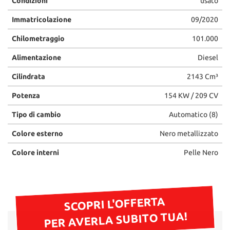
Condizioni
usato
questi
Immatricolazione
09/2020
strumenti
di
Chilometraggio
101.000
tracciamento
si
Alimentazione
Diesel
rimanda
alla
Cilindrata
2143 Cm³
cookie
policy.
Potenza
154 KW / 209 CV
Puoi
rivedere
Tipo di cambio
Automatico (8)
e
modificare
Colore esterno
Nero metallizzato
le
Colore interni
Pelle Nero
tue
scelte
in
qualsiasi
momento.
SCOPRI L'OFFERTA
PER AVERLA SUBITO TUA!