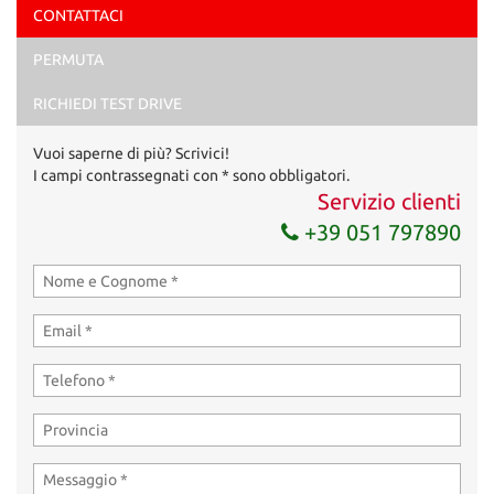
CONTATTACI
Ho letto e accetto
l'informativa privacy
*
PERMUTA
Acconsento al trattamento dei miei dati per finalità di
marketing
RICHIEDI TEST DRIVE
Invia la tua richiesta
Vuoi saperne di più? Scrivici!
I campi contrassegnati con * sono obbligatori.
Servizio clienti
+39 051 797890