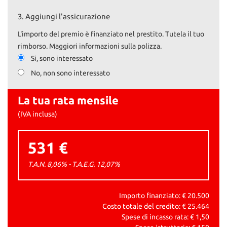
3.
Aggiungi l'assicurazione
L'importo del premio è finanziato nel prestito. Tutela il tuo
rimborso. Maggiori informazioni sulla polizza.
Si, sono interessato
No, non sono interessato
La tua rata mensile
(IVA inclusa)
531 €
T.A.N. 8,06% - T.A.E.G.
12,07
%
Importo finanziato: €
20.500
Costo totale del credito: €
25.464
Spese di incasso rata: €
1,50