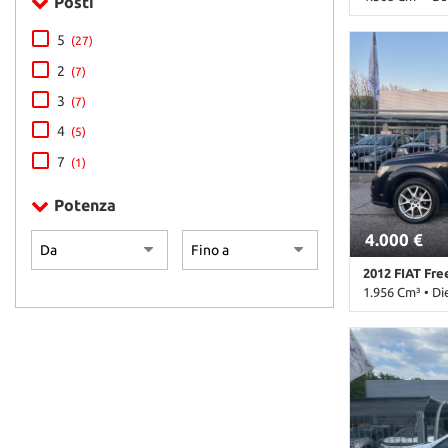
Posti
234.000 Km • 
5
(27)
pastello • 4 P
Passeggero • Al
2
(7)
Bluetooth • B
3
(7)
Cerchioni in ac
telecomandata 
4
(5)
Immobilizzator
7
(1)
Servosterzo • 
multifunzione
Potenza
4.000 €
2012 FIAT Fr
1.956 Cm³ • Di
397.000 Km • 
metallizzato •
laterali • Air
Alzacristalli e
Boardcomputer 
Chiusura centr
centralizzata 