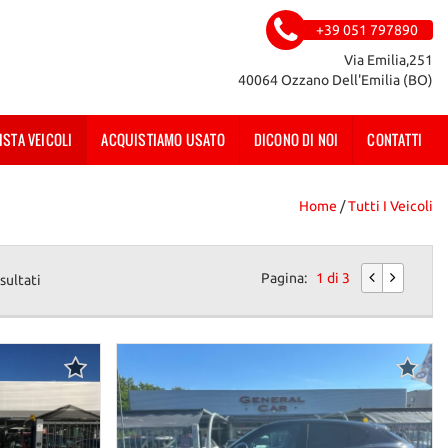
+39 051 797890
Via Emilia,251
40064 Ozzano Dell'Emilia (BO)
ISTA VEICOLI
ACQUISTIAMO USATO
DICONO DI NOI
CONTATTI
Home
/
Tutti I Veicoli
Pagina:
1 di 3
sultati