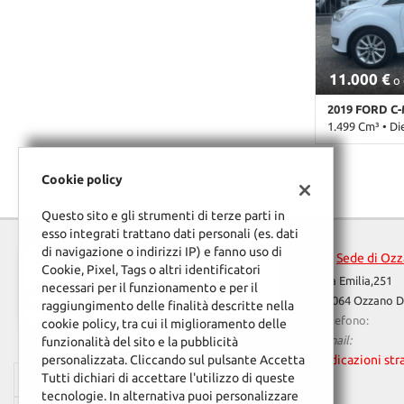
automatico, 2 
Controllo voca
Fendinebbia • F
Immobilizzatore
11.000 €
Isofix • Luci 
o 
elettrica sedil
2019 FORD C
Sensore di luc
1.499 Cm³ • Di
• Servosterzo •
Start/Stop Au
82.000 Km • C
Touch screen •
pastello • 5 Po
Cookie policy
Volante in pel
• Airbag Passe
elettrici • Aut
Questo sito e gli strumenti di terze parti in
Boardcomputer 
esso integrati trattano dati personali (es. dati
Chiusura centr
di navigazione o indirizzi IP) e fanno uso di
Sede di Ozz
Climatizzatore
Cookie, Pixel, Tags o altri identificatori
trazione • Con
Via Emilia,251
necessari per il funzionamento e per il
• Fendinebbia •
40064 Ozzano De
raggiungimento delle finalità descritte nella
Immobilizzator
Telefono:
cookie policy, tra cui il miglioramento delle
di velocità • 
Email:
funzionalità del sito e la pubblicità
pressione pne
Indicazioni str
personalizzata. Cliccando sul pulsante Accetta
segnali strada
Tutti dichiari di accettare l'utilizzo di queste
Orari Apertura
Sensori di par
tecnologie. In alternativa puoi personalizzare
Navigatore sate