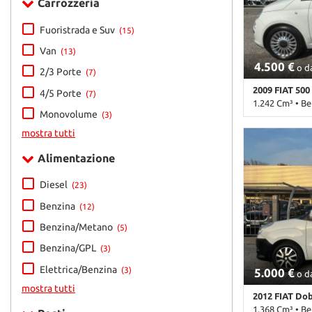
tta
Carrozzeria
multifunzione
Controllo auto
ti
elettronico del
Fuoristrada e Suv
(15)
Controllo voca
Van
(13)
Fendinebbia • 
4.500 €
Isofix • Limita
o da
mpre
2/3 Porte
Cookie necessari
(7)
Riconoscimento
litato
2009 FIAT 500
4/5 Porte
posteriore sdo
(7)
1.242 Cm³ • B
di parcheggio 
Cookie delle preferenze
Monovolume
(3)
Specchietti lat
226.000 Km • 
parcheggio ass
mostra tutti
pastello • 3 Po
Vivavoce • Vol
Cookie per il miglioramento dell'esperienza utente
• Airbag Passeg
Alimentazione
multifunzione
Autoradio • Bl
centralizzata 
Cookie analitici
Diesel
(23)
Immobilizzator
Benzina
Specchietti lat
(12)
Cookie di marketing
USB • Vivavoce
Benzina/Metano
(5)
Benzina/GPL
(3)
Elettrica/Benzina
(3)
5.000 €
o da
mostra tutti
2012 FIAT Do
1.368 Cm³ • B