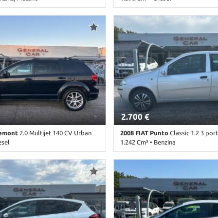
Cambio Manuale (6) • Bianco
184.000 Km • Cambio Manuale (6) 
orte • ABS • Airbag • Airbag
pastello • 4 Porte • ABS • Airbag •
zacristalli elettrici • Autoradio •
Passeggero • Alzacristalli elettrici
oardcomputer • Bracciolo •
Bluetooth • Boardcomputer • Cerch
ciaio • Chiusura centralizzata
• Chiusura centralizzata telecoman
• Climatizzatore •
Climatizzatore • ESP • Filtro antipa
e elettronico • Porta scorrevole •
Immobilizzatore elettronico • Luci 
USB • Vivavoce • Volante
Portapacchi • Porta scorrevole • S
parcheggio posteriori • Servosterz
Vivavoce • Volante multifunzione
2.700 €
eemont
2.0 Multijet 140 CV Urban
2008 FIAT Punto
Classic 1.2 3 por
esel
1.242 Cm³ • Benzina
Cambio Manuale (6) • Nero
175.000 Km • Cambio Manuale (5) 
 5 Porte • ABS • Airbag • Airbag
metallizzato • 3 Porte • ABS • Airb
bag Passeggero • Airbag testa •
Passeggero • Alzacristalli elettrici
lettrici • Autoradio • Bluetooth •
Cerchioni in acciaio • Chiusura cent
• Bracciolo • Cerchi in lega •
Climatizzatore • Immobilizzatore e
alizzata senza chiave • Chiusura
Servosterzo • Specchietti laterali el
telecomandata • Climatizzatore