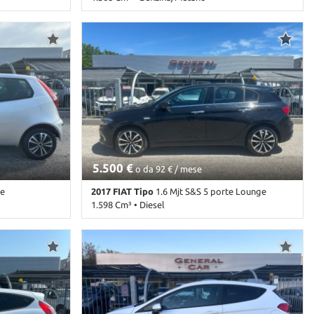
di parcheggio anteriori • Sensori di parcheggio
• Bianco
115.000 Km • Cambio Manuale (5) • Bianco
posteriori • Servosterzo • Specchietti laterali
 Airbag
pastello • 4 Porte • ABS • Airbag • Airbag
elettrici • Start/Stop Automatico • Telecamera
 • Autoradio •
Passeggero • Alzacristalli elettrici • Autoradio •
per parcheggio assistito • Touch screen • USB •
ioni in acciaio
Bracciolo • Cerchioni in acciaio • Chiusura
Vivavoce • Volante in pelle • Volante
data •
centralizzata telecomandata • Climatizzatore •
multifunzione
rticolato •
Controllo trazione • ESP • Immobilizzatore
diurne •
elettronico • Porta scorrevole • Servosterzo •
ensori di
Specchietti laterali elettrici
o • USB •
5.500 €
o da 92 € / mese
te
2017 FIAT Tipo
1.6 Mjt S&S 5 porte Lounge
1.598 Cm³ • Diesel
• Argento
228.000 Km • Cambio Manuale (6) • Nero
ag • Airbag
metallizzato • 5 Porte • ABS • Airbag • Airbag
 • Autoradio •
laterali • Airbag Passeggero • Alzacristalli
ralizzata •
elettrici • Autoradio • Bluetooth •
lettronico •
Boardcomputer • Bracciolo • Cerchi in lega •
ettrici
Chiusura centralizzata telecomandata •
Climatizzatore • Controllo automatico clima •