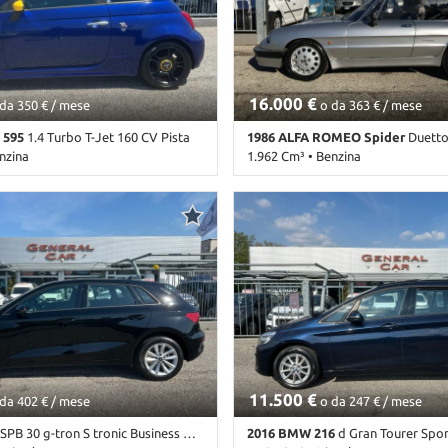
16.000 €
da 350 € / mese
o da 363 € / mese
 595
1.4 Turbo T-Jet 160 CV Pista
1986 ALFA ROMEO Spider
Duetto Aero
nzina
1.962 Cm³ • Benzina
mbio Manuale (5) • Blu
135.000 Km • Cambio Manuale (5) 
 3 Porte • ABS • Airbag • Airbag
metallizzato • 2 Porte • Autoradio •
ag Passeggero • Alzacristalli
pelle • Ruota di riserva
droid Auto • Apple CarPlay •
itale • Bluetooth • Boardcomputer
a • Chiusura centralizzata
• Climatizzatore • Controllo
ma • Controllo trazione • Controllo
 Fari LED • Fendinebbia •
e elettronico • Luci diurne •
unzione interamente digitale •
11.500 €
re sdoppiato • Sedili sportivi •
da 402 € / mese
o da 247 € / mese
cheggio posteriori • Servosterzo •
SPB 30 g-tron S tronic Business Advanced
2016 BMW 216
d Gran Tourer Spor
erali elettrici • Touch screen • USB •