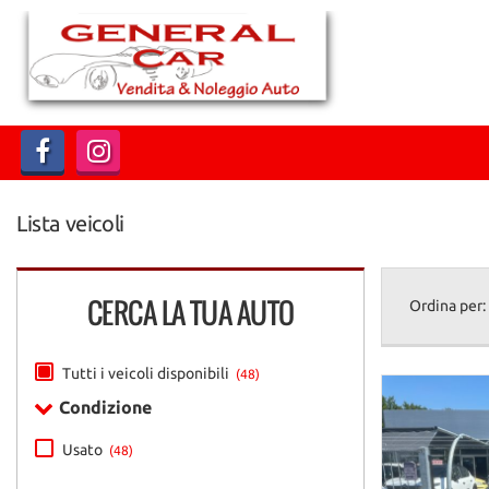
HOME
Le
tue
preferenze
CHI SIAMO
di
consenso
LISTA VEICOLI
Il
seguente
pannello
Lista veicoli
ACQUISTIAMO USATO
ti
consente
di
DICONO DI NOI
CERCA LA TUA AUTO
esprimere
Ordina per:
le
tue
CONTATTI
preferenze
Tutti i veicoli disponibili
(48)
di
Condizione
consenso
alle
Usato
(48)
tecnologie
di