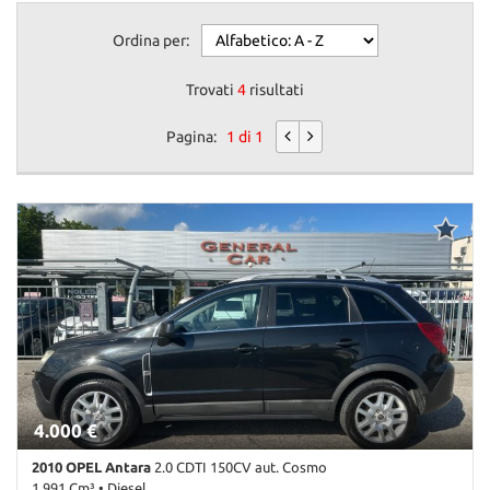
questi
Ordina per:
strumenti
di
tracciamento
Trovati
4
risultati
si
rimanda
Pagina:
1 di 1
alla
cookie
policy.
Puoi
rivedere
e
modificare
le
tue
scelte
in
qualsiasi
momento.
4.000 €
2010 OPEL Antara
2.0 CDTI 150CV aut. Cosmo
1.991 Cm³ • Diesel