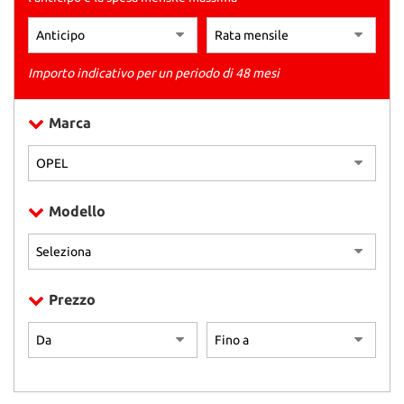
tracciamento
che
adottiamo
per
Importo indicativo per un periodo di 48 mesi
offrire
le
funzionalità
Marca
e
svolgere
le
attività
di
Modello
seguito
descritte.
Per
ottenere
maggiori
Prezzo
informazioni
sull'utilità
e
sul
funzionamento
di