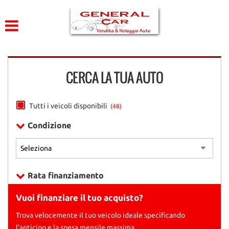
HOME
Le
tue
preferenze
CHI SIAMO
di
consenso
CERCA LA TUA AUTO
LISTA VEICOLI
Il
seguente
pannello
ACQUISTIAMO USATO
Tutti i veicoli disponibili
(48)
ti
consente
Condizione
di
DICONO DI NOI
esprimere
le
tue
CONTATTI
preferenze
Rata finanziamento
di
consenso
Vuoi finanziare il tuo acquisto?
alle
tecnologie
Trova velocemente il tuo veicolo ideale specificando
di
l'anticipo e la spesa mensile massima