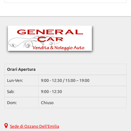
parcheggio posteriori • Servosterzo • Navigatore satellitare •
79.000 Km • Cambio Manuale (5) • Nero metallizzato • 5 Porte •
Specchietti laterali elettrici • Start/Stop Automatico • Supporto
ABS • Airbag • Airbag laterali • Airbag Passeggero • Alzacristalli
lombare • Telecamera per parcheggio assistito • Touch screen •
elettrici • Autoradio • Bluetooth • Boardcomputer • Cerchi in lega •
USB • Vetri oscurati • Vivavoce • Volante in pelle • Volante
Chiusura centralizzata telecomandata • Climatizzatore • Controllo
multifunzione
trazione • Cruise Control • ESP • Fendinebbia • Immobilizzatore
elettronico • Isofix • Limitatore di velocità • Luci diurne •
Monitoraggio pressione pneumatici • Portapacchi • Sedile
posteriore sdoppiato • Sensori di parcheggio posteriori •
Servosterzo • Specchietti laterali elettrici • Start/Stop Automatico
• USB • Vivavoce • Volante in pelle • Volante multifunzione
Orari Apertura
Lun-Ven:
9:00 - 12:30 / 15:00 – 19:00
Sab:
9:00 - 12:30
Dom:
Chiuso
Sede di Ozzano Dell'Emilia