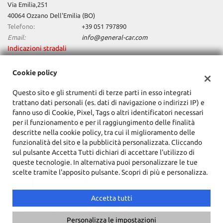
Via Emilia,251
40064 Ozzano Dell'Emilia (BO)
Telefono:
+39 051 797890
Email:
info@general-car.com
Indicazioni stradali
Cookie policy
Dati fiscali:
Questo sito e gli strumenti di terze parti in esso integrati
General Car Srl
trattano dati personali (es. dati di navigazione o indirizzi IP) e
Via Emilia,251, Ozzano Dell'Emilia (BO)
fanno uso di Cookie, Pixel, Tags o altri identificatori necessari
C.F/P.IVA:
02162701201
per il funzionamento e per il raggiungimento delle finalità
Registro delle imprese:
BO
descritte nella cookie policy, tra cui il miglioramento delle
funzionalità del sito e la pubblicità personalizzata. Cliccando
sul pulsante Accetta Tutti dichiari di accettare l'utilizzo di
queste tecnologie. In alternativa puoi personalizzare le tue
scelte tramite l'apposito pulsante. Scopri di più e personalizza.
Accetta tutti
Copyright © 2026 GestionaleAuto.com S.r.l., Tutti i diritti riservati -
Leggi l'informativa sulla privacy
-
Cookie Policy
Personalizza le impostazioni
Sito creato da:
GestionaleAuto.com