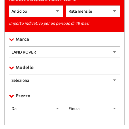
tracciamento
che
adottiamo
per
Importo indicativo per un periodo di 48 mesi
offrire
le
funzionalità
Marca
e
svolgere
le
attività
di
Modello
seguito
descritte.
Per
ottenere
maggiori
Prezzo
informazioni
sull'utilità
e
sul
funzionamento
di