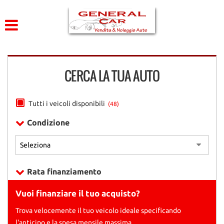
HOME
Le
tue
preferenze
CHI SIAMO
di
consenso
CERCA LA TUA AUTO
LISTA VEICOLI
Il
seguente
pannello
ACQUISTIAMO USATO
Tutti i veicoli disponibili
(48)
ti
consente
Condizione
di
DICONO DI NOI
esprimere
le
tue
CONTATTI
preferenze
Rata finanziamento
di
consenso
Vuoi finanziare il tuo acquisto?
alle
tecnologie
Trova velocemente il tuo veicolo ideale specificando
di
l'anticipo e la spesa mensile massima