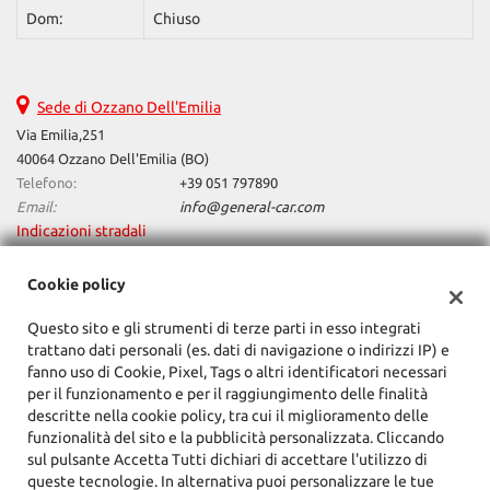
Salva
Dom:
Chiuso
le
impostazioni
Sede di Ozzano Dell'Emilia
Via Emilia,251
40064 Ozzano Dell'Emilia (BO)
Telefono:
+39 051 797890
Email:
info@general-car.com
Indicazioni stradali
Cookie policy
Dati fiscali:
Questo sito e gli strumenti di terze parti in esso integrati
General Car Srl
trattano dati personali (es. dati di navigazione o indirizzi IP) e
Via Emilia,251, Ozzano Dell'Emilia (BO)
fanno uso di Cookie, Pixel, Tags o altri identificatori necessari
C.F/P.IVA:
02162701201
per il funzionamento e per il raggiungimento delle finalità
Registro delle imprese:
BO
descritte nella cookie policy, tra cui il miglioramento delle
funzionalità del sito e la pubblicità personalizzata. Cliccando
sul pulsante Accetta Tutti dichiari di accettare l'utilizzo di
queste tecnologie. In alternativa puoi personalizzare le tue