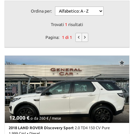
questi
Ordina per:
strumenti
di
tracciamento
Trovati
1
risultati
si
rimanda
Pagina:
1 di 1
alla
cookie
policy.
Puoi
rivedere
e
modificare
le
tue
scelte
in
qualsiasi
momento.
12.000 €
o da 260 € / mese
2018 LAND ROVER Discovery Sport
2.0 TD4 150 CV Pure
1.999 Cm³ • Diesel